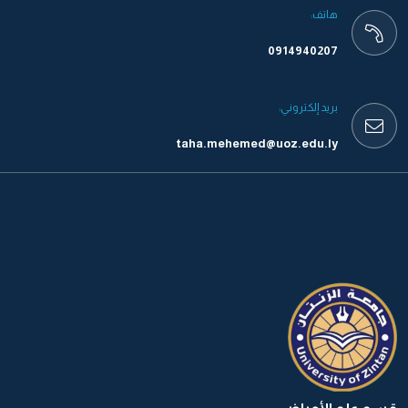
هاتف:
0914940207
بريد إلكتروني:
taha.mehemed@uoz.edu.ly